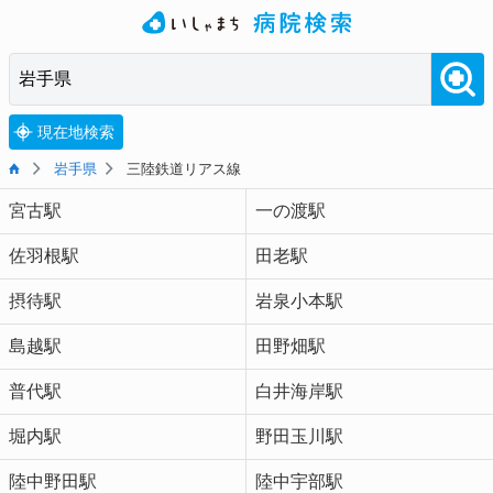
現在地検索
岩手県
三陸鉄道リアス線
宮古駅
一の渡駅
佐羽根駅
田老駅
摂待駅
岩泉小本駅
島越駅
田野畑駅
普代駅
白井海岸駅
堀内駅
野田玉川駅
陸中野田駅
陸中宇部駅