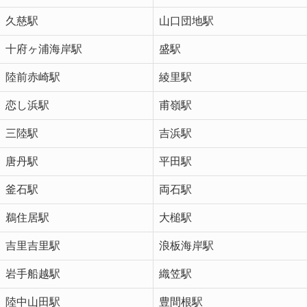
久慈駅
山口団地駅
十府ヶ浦海岸駅
盛駅
陸前赤崎駅
綾里駅
恋し浜駅
甫嶺駅
三陸駅
吉浜駅
唐丹駅
平田駅
釜石駅
両石駅
鵜住居駅
大槌駅
吉里吉里駅
浪板海岸駅
岩手船越駅
織笠駅
陸中山田駅
豊間根駅