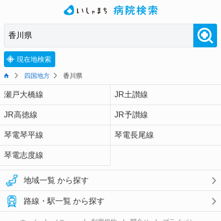
現在地検索
四国地方
香川県
瀬戸大橋線
JR土讃線
JR高徳線
JR予讃線
琴電琴平線
琴電長尾線
琴電志度線
地域一覧 から探す
路線・駅一覧 から探す