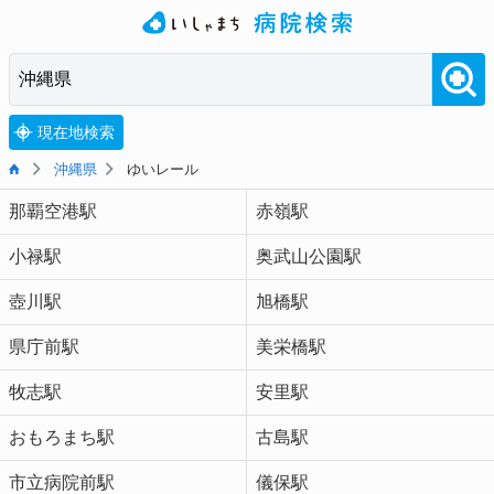
現在地検索
沖縄県
ゆいレール
那覇空港駅
赤嶺駅
小禄駅
奥武山公園駅
壺川駅
旭橋駅
県庁前駅
美栄橋駅
牧志駅
安里駅
おもろまち駅
古島駅
市立病院前駅
儀保駅