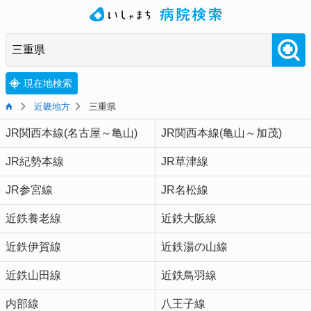
現在地検索
近畿地方
三重県
JR関西本線(名古屋～亀山)
JR関西本線(亀山～加茂)
JR紀勢本線
JR草津線
JR参宮線
JR名松線
近鉄養老線
近鉄大阪線
近鉄伊賀線
近鉄湯の山線
近鉄山田線
近鉄鳥羽線
内部線
八王子線