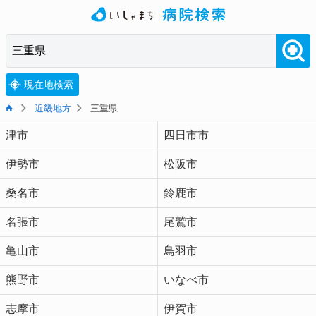
現在地検索
近畿地方
三重県
津市
四日市市
伊勢市
松阪市
桑名市
鈴鹿市
名張市
尾鷲市
亀山市
鳥羽市
熊野市
いなべ市
志摩市
伊賀市