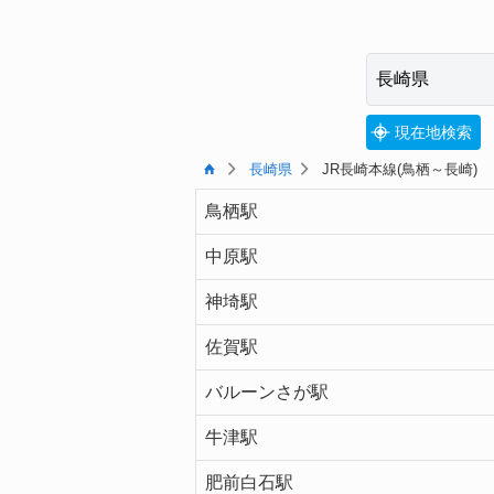
現在地検索
長崎県
JR長崎本線(鳥栖～長崎)
鳥栖駅
中原駅
神埼駅
佐賀駅
バルーンさが駅
牛津駅
肥前白石駅