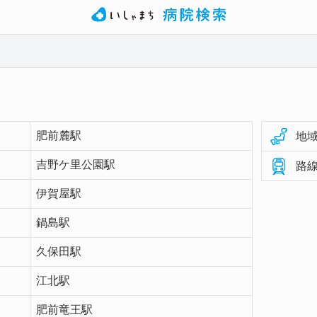
肥前麓駅
地域
吉野ケ里公園駅
路線
伊賀屋駅
鍋島駅
久保田駅
江北駅
肥前竜王駅