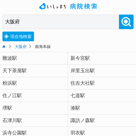
現在地検索
大阪府
南海本線
難波駅
新今宮駅
天下茶屋駅
岸里玉出駅
粉浜駅
住吉大社駅
住ノ江駅
七道駅
堺駅
湊駅
石津川駅
諏訪ノ森駅
浜寺公園駅
羽衣駅