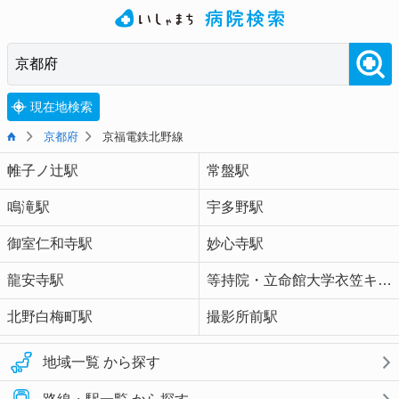
現在地検索
京都府
京福電鉄北野線
帷子ノ辻駅
常盤駅
鳴滝駅
宇多野駅
御室仁和寺駅
妙心寺駅
龍安寺駅
等持院・立命館大学衣笠キャンパス前駅
北野白梅町駅
撮影所前駅
地域一覧 から探す