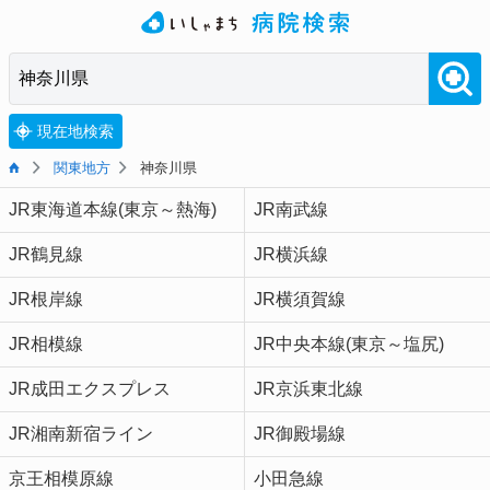
現在地検索
関東地方
神奈川県
JR東海道本線(東京～熱海)
JR南武線
JR鶴見線
JR横浜線
JR根岸線
JR横須賀線
JR相模線
JR中央本線(東京～塩尻)
JR成田エクスプレス
JR京浜東北線
JR湘南新宿ライン
JR御殿場線
京王相模原線
小田急線