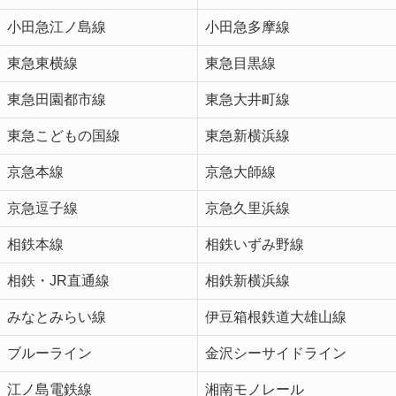
小田急江ノ島線
小田急多摩線
東急東横線
東急目黒線
東急田園都市線
東急大井町線
東急こどもの国線
東急新横浜線
京急本線
京急大師線
京急逗子線
京急久里浜線
相鉄本線
相鉄いずみ野線
相鉄・JR直通線
相鉄新横浜線
みなとみらい線
伊豆箱根鉄道大雄山線
ブルーライン
金沢シーサイドライン
江ノ島電鉄線
湘南モノレール