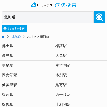
現在地検索
北海道
ふるさと銀河線
池田駅
様舞駅
高島駅
大森駅
勇足駅
南本別駅
岡女堂駅
本別駅
仙美里駅
足寄駅
愛冠駅
西一線駅
塩幌駅
上利別駅