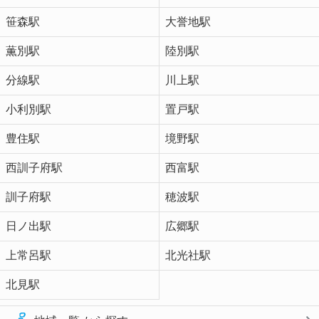
笹森駅
大誉地駅
薫別駅
陸別駅
分線駅
川上駅
小利別駅
置戸駅
豊住駅
境野駅
西訓子府駅
西富駅
訓子府駅
穂波駅
日ノ出駅
広郷駅
上常呂駅
北光社駅
北見駅