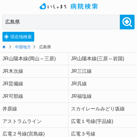
現在地検索
中国地方
広島県
JR山陽本線(岡山～三原)
JR山陽本線(三原～岩国)
JR木次線
JR三江線
JR芸備線
JR呉線
JR可部線
JR福塩線
井原線
スカイレールみどり坂線
アストラムライン
広電１号線(宇品線)
広電２号線(宮島線)
広電３号線