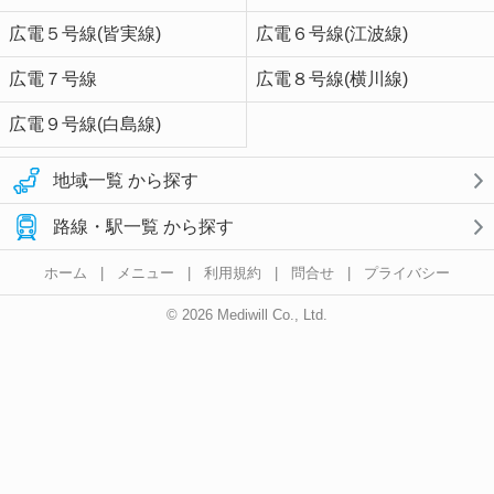
広電５号線(皆実線)
広電６号線(江波線)
広電７号線
広電８号線(横川線)
広電９号線(白島線)
地域一覧 から探す
路線・駅一覧 から探す
ホーム
|
メニュー
|
利用規約
|
問合せ
|
プライバシー
© 2026 Mediwill Co., Ltd.