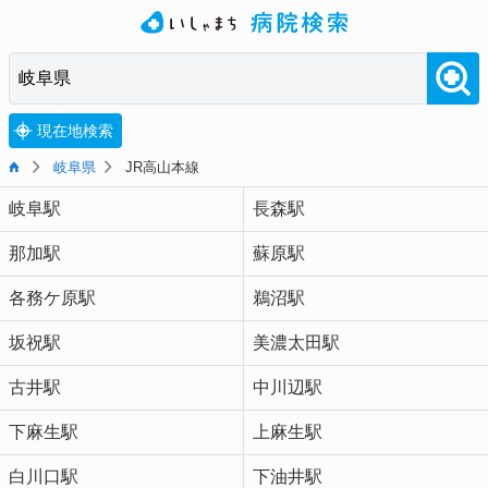
現在地検索
岐阜県
JR高山本線
岐阜駅
長森駅
那加駅
蘇原駅
各務ケ原駅
鵜沼駅
坂祝駅
美濃太田駅
古井駅
中川辺駅
下麻生駅
上麻生駅
白川口駅
下油井駅