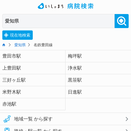
現在地検索
愛知県
名鉄豊田線
豊田市駅
梅坪駅
上豊田駅
浄水駅
三好ヶ丘駅
黒笹駅
米野木駅
日進駅
赤池駅
地域一覧 から探す