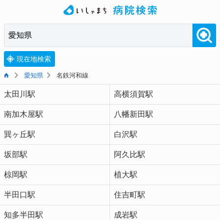
現在地検索
愛知県
名鉄河和線
太田川駅
高横須賀駅
南加木屋駅
八幡新田駅
巽ヶ丘駅
白沢駅
坂部駅
阿久比駅
椋岡駅
植大駅
半田口駅
住吉町駅
知多半田駅
成岩駅