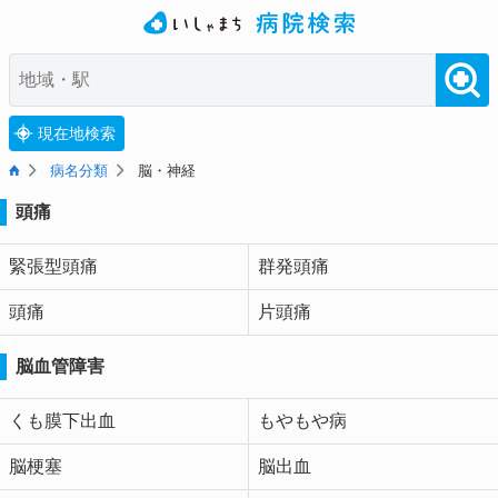
現在地検索
病名分類
脳・神経
頭痛
緊張型頭痛
群発頭痛
頭痛
片頭痛
脳血管障害
くも膜下出血
もやもや病
脳梗塞
脳出血