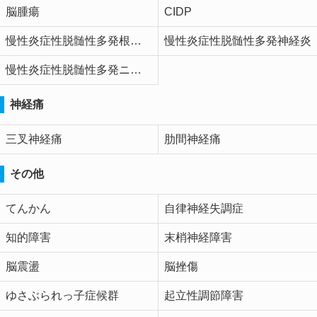
脳腫瘍
CIDP
慢性炎症性脱髄性多発根神経炎
慢性炎症性脱髄性多発神経炎
慢性炎症性脱髄性多発ニューロパチー
神経痛
三叉神経痛
肋間神経痛
その他
てんかん
自律神経失調症
知的障害
末梢神経障害
脳震盪
脳挫傷
ゆさぶられっ子症候群
起立性調節障害