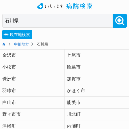
現在地検索
中部地方
石川県
金沢市
七尾市
小松市
輪島市
珠洲市
加賀市
羽咋市
かほく市
白山市
能美市
野々市市
川北町
津幡町
内灘町